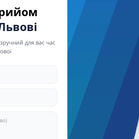
прийом
 Львові
зручний для вас час
ової