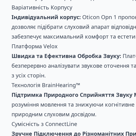
Варіативність Корпусу
Індивідуальний корпус:
Oticon Opn 1 пропон
дозволяє підібрати слуховий апарат відповідн
забезпечує максимальний комфорт та естети
Платформа Velox
Швидка та Ефективна Обробка Звуку:
Платф
безперервно аналізувати звукове оточення та
з усіх сторін.
Технологія BrainHearing™
Підтримка Природного Сприйняття Звуку 
розуміння мовлення та знижуючи когнітивне 
природним слуховим досвідом.
Сумісність з ConnectLine
Зручне Підключення до Різноманітних При