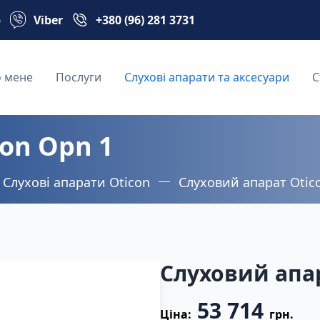
p
Viber
+380 (96) 281 3731
 мене
Послуги
Слухові апарати та аксесуари
С
on Opn 1
Слухові апарати Oticon
Слуховий апарат Otic
Слуховий апар
53 714
Ціна:
грн.