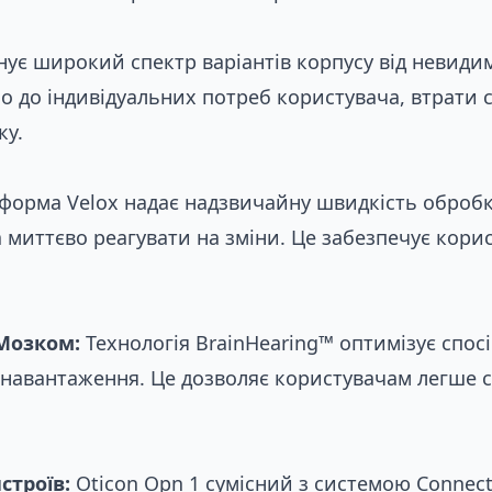
ує широкий спектр варіантів корпусу від невидимог
о до індивідуальних потреб користувача, втрати с
Замовити консультацію по
ку.
Слуховий апарат Oticon Opn 1
орма Velox надає надзвичайну швидкість обробки
 миттєво реагувати на зміни. Це забезпечує кори
Мозком:
Технологія BrainHearing™ оптимізує спос
навантаження. Це дозволяє користувачам легше с
строїв:
Oticon Opn 1 сумісний з системою Connect