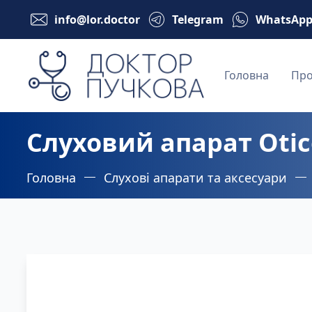
info@lor.doctor
Telegram
WhatsAp
Головна
Про
Слуховий апарат Otic
Головна
Слухові апарати та аксесуари