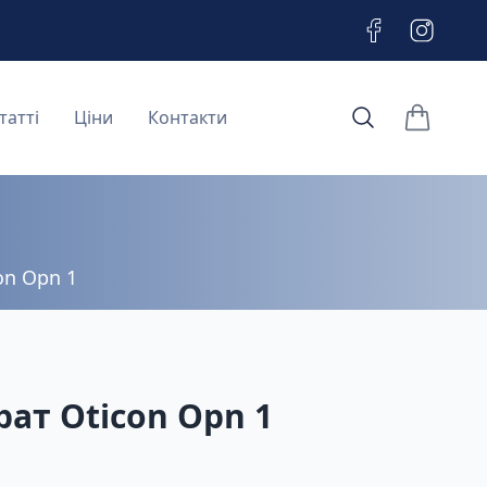
татті
Ціни
Контакти
items in c
on Opn 1
ат Oticon Opn 1