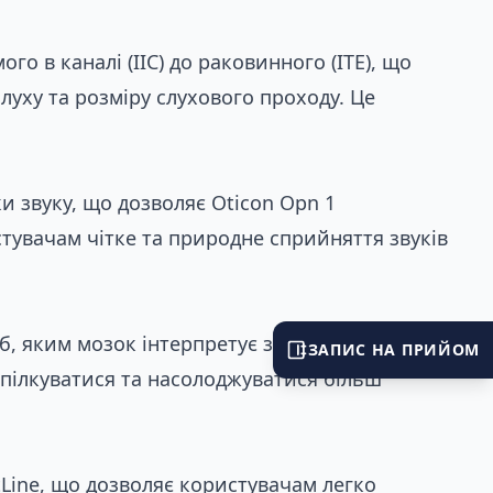
о в каналі (IIC) до раковинного (ITE), що
луху та розміру слухового проходу. Це
 звуку, що дозволяє Oticon Opn 1
стувачам чітке та природне сприйняття звуків
іб, яким мозок інтерпретує звук, покращуючи
ЗАПИС НА ПРИЙОМ
пілкуватися та насолоджуватися більш
Line, що дозволяє користувачам легко