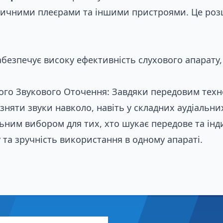
узичними плеєрами та іншими пристроями. Це роз
Замовити
забезпечує високу ефективність слухового апарату
го Звукового Оточення: Завдяки передовим техн
зняти звуки навколо, навіть у складних аудіальни
ьним вибором для тих, хто шукає передове та інди
 та зручність використання в одному апараті.