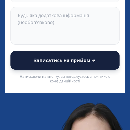
Записатись на прийом
Натискаючи на кнопку, ви погоджуєтесь з політикою
конфіденційності