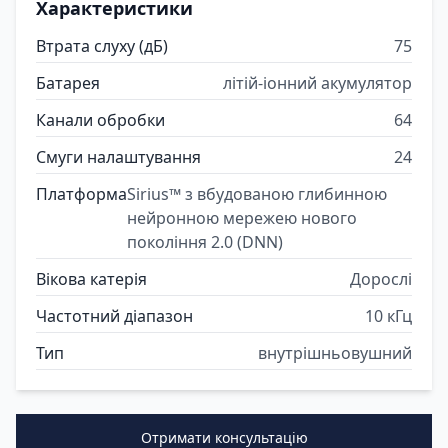
Характеристики
Втрата слуху (дБ)
75
Батарея
літій-іонний акумулятор
Канали обробки
64
Смуги налаштування
24
Платформа
Sirius™ з вбудованою глибинною
нейронною мережею нового
покоління 2.0 (DNN)
Вікова катерія
Дорослі
Частотний діапазон
10 кГц
Тип
внутрішньовушний
Отримати консультацію