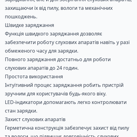
захищаючи їх від пилу, вологи та механічних
Замовити консультацію по
пошкоджень.
Швидке заряджання
Зарядний пристрій Oticon
Функція швидкого заряджання дозволяє
SmartCharger 1.0 miniRITE R
забезпечити роботу слухових апаратів навіть у разі
обмеженого часу для зарядки.
Повного заряджання достатньо для роботи
слухових апаратів до 24 годин.
Простота використання
Інтуїтивний процес заряджання робить пристрій
зручним для користувачів будь-якого віку.
LED-індикатори допомагають легко контролювати
стан зарядки.
Захист слухових апаратів
Герметична конструкція забезпечує захист від пилу
та вологи, що підвищує довговічність слухових