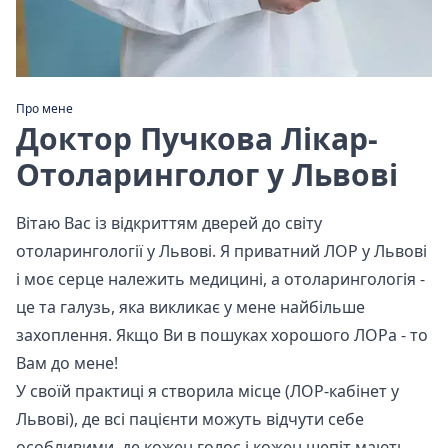
Про мене
Доктор Пучкова Лікар-
Отоларинголог у Львові
Вітаю Вас із відкриттям дверей до світу
отоларингології у Львові. Я приватний ЛОР у Львові
і моє серце належить медицині, а отоларингологія -
це та галузь, яка викликає у мене найбільше
захоплення. Якщо Ви в пошуках хорошого ЛОРа - то
Вам до мене!
У своїй практиці я створила місце (ЛОР-кабінет у
Львові), де всі пацієнти можуть відчути себе
особливими, де кожен голос і кожен шепіт мають