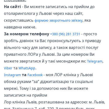
На сайті
- Ви можете записатись на прийом до
отоларинголога у Львові через наш сайт,
скориставшись
, яка
формою зворотнього зв’язку
наведена нижче.
За номером телефону
- просто
+380 (96) 281 3731
зробіть дзвінок та Вас проконсультують з приводу
вільного часу для запису, а також вартості послуг
приватного ЛОРа у Львові. За цим номером Ви
можете звертатися й у такі месенджери як:
,
Telegram
та
.
Viber
WhatsApp
та
- моя ЛОР клініка у Львові
Instagram
Facebook
обома руками “за” діджиталізацію та соціальні
мережі. Тому і за допомогою них Ви можете
записатися на прийом
Лор клініка Львів, розташована за адресою: м. Львів,
вул. Залізнична 7, каб. 220. З приводу будь яких