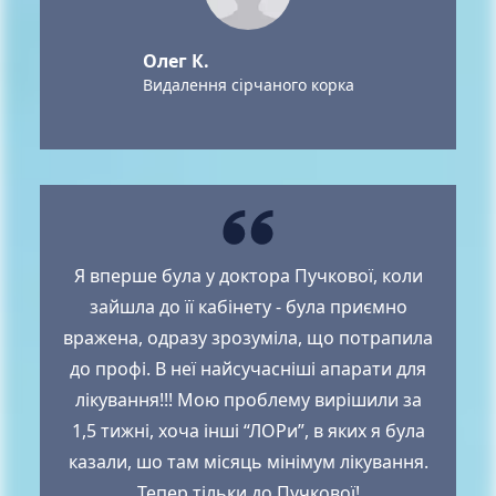
Олег К.
Видалення сірчаного корка
Я вперше була у доктора Пучкової, коли
зайшла до її кабінету - була приємно
вражена, одразу зрозуміла, що потрапила
до профі. В неї найсучасніші апарати для
лікування!!! Мою проблему вирішили за
1,5 тижні, хоча інші “ЛОРи”, в яких я була
казали, шо там місяць мінімум лікування.
Тепер тільки до Пучкової!