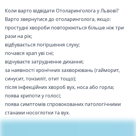
Коли варто відвідати Отоларинголога у Львові?
Варто звернутися до отоларинголога, якщо:
простудні хвороби повторюються більше ніж три
рази на рік;
відбувається погіршення слуху;
почався храп уві сні;
відчуваєте затрудненне дихання;
за наявності хронічних захворювань (гайморит,
синусит, тонзиліт, отит тощо);
після інфекційних хвороб вух, носа або горла;
поява хрипоти у голосі;
поява симптомів спровокованих патологічними
станами носоглотки та вух.