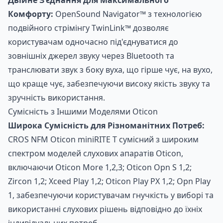
Комфорту:
OpenSound Navigator™ з технологією
подвійного стрімінгу TwinLink™ дозволяє
користувачам одночасно під'єднуватися до
зовнішніх джерел звуку через Bluetooth та
транслювати звук з боку вуха, що гірше чує, на вухо,
що краще чує, забезпечуючи високу якість звуку та
зручність використання.
Сумісність з Іншими Моделями Oticon
Широка Сумісність для Різноманітних Потреб:
CROS NFM Oticon miniRITE T сумісний з широким
спектром моделей слухових апаратів Oticon,
включаючи Oticon More 1,2,3; Oticon Opn S 1,2;
Zircon 1,2; Xceed Play 1,2; Oticon Play PX 1,2; Opn Play
1, забезпечуючи користувачам гнучкість у виборі та
використанні слухових рішень відповідно до їхніх
індивідуальних потреб.