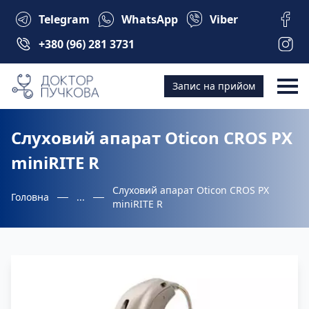
Telegram
WhatsApp
Viber
+380 (96) 281 3731
Запис на прийом
Слуховий апарат Oticon CROS PX
miniRITE R
Слуховий апарат Oticon CROS PX
Головна
...
miniRITE R