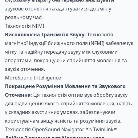
звукове оточення та адаптуватися до змін у
реальному часі.
Технологія NFMI
Високоякісна Трансмісія Звуку:
Технологія
магнітної індукції ближнього поля (NFMI) забезпечує
чітку та надійну передачу звуку між слуховими
апаратами, покращуючи сприйняття мовлення та
звуків оточення.
MoreSound Intelligence
Покращене Розуміння Мовлення та Звукового
Оточення:
Ця технологія оптимізує обробку звуку
для підвищення якості сприйняття мовлення, навіть
у складних акустичних умовах, забезпечуючи
користувачам вищу ясність та розуміння звуків.
Технологія OpenSound Navigator™ з TwinLink™
Двійне З'єднання для Максимального