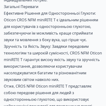
Загальні Переваги
Ефективне Рішення для Односторонньої Глухоти:
Замовити консультацію по
Oticon CROS NFM miniRITE T є ідеальним рішенням
Слуховий апарат Oticon
для користувачів з односторонньою глухотою,
CROS PX miniRITE R
забезпечуючи їм можливість краще сприймати
звуки та мовлення з боку вуха, що гірше чує.
Зручність та Якість Звуку: Завдяки передовим
технологіям та широкій сумісності, CROS NFM Oticon
miniRITE T гарантує високу якість звуку та зручність
використання, дозволяючи користувачам
насолоджуватися багатим та різноманітним
звуковим світом навколо них.
Отже, CROS NFM Oticon miniRITE T представляє
собою передове рішення для людей з
односторонньою глухотою, що використовує
найсучасніші технології для покращення якості