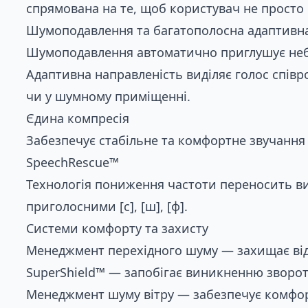
спрямована на те, щоб користувач не просто ч
Шумоподавлення та багатополосна адаптивна
Шумоподавлення автоматично приглушує неб
Адаптивна направленість виділяє голос співр
чи у шумному приміщенні.
Єдина компресія
Забезпечує стабільне та комфортне звучання 
SpeechRescue™
Технологія пониження частоти переносить ви
приголосними [с], [ш], [ф].
Системи комфорту та захисту
Менеджмент перехідного шуму — захищає від 
SuperShield™ — запобігає виникненню зворотн
Менеджмент шуму вітру — забезпечує комфорт