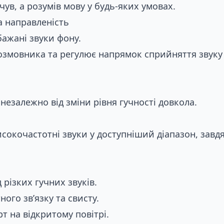
ув, а розумів мову у будь-яких умовах.
 направленість
ажані звуки фону.
озмовника та регулює напрямок сприйняття звуку з
незалежно від зміни рівня гучності довкола.
Замовити консультацію по
Слуховий апарат Jet PX 2 miniBTE R
сокочастотні звуки у доступніший діапазон, завд
різких гучних звуків.
ого зв’язку та свисту.
 на відкритому повітрі.