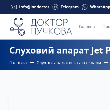
info@lor.doctor
Telegram
WhatsAp
Головна
Про
Слуховий апарат Jet P
Головна
Слухові апарати та аксесуари