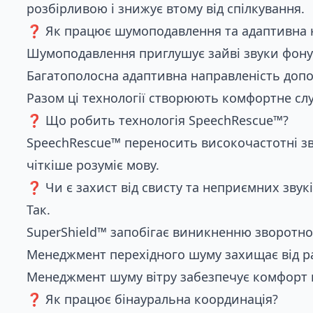
розбірливою і знижує втому від спілкування.
❓ Як працює шумоподавлення та адаптивна 
Шумоподавлення приглушує зайві звуки фону
Багатополосна адаптивна направленість допом
Разом ці технології створюють комфортне сл
❓ Що робить технологія SpeechRescue™?
SpeechRescue™ переносить високочастотні звук
чіткіше розуміє мову.
❓ Чи є захист від свисту та неприємних звукі
Так.
SuperShield™ запобігає виникненню зворотного
Менеджмент перехідного шуму захищає від ра
Менеджмент шуму вітру забезпечує комфорт н
❓ Як працює бінауральна координація?