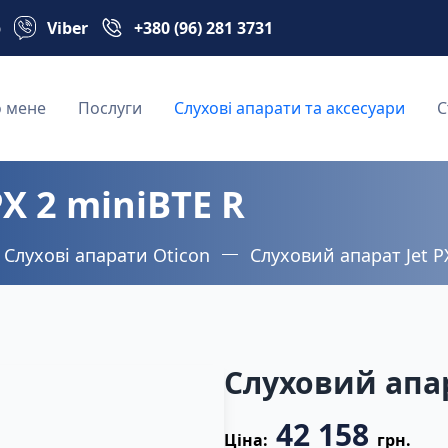
p
Viber
+380 (96) 281 3731
 мене
Послуги
Слухові апарати та аксесуари
С
X 2 miniBTE R
Слухові апарати Oticon
Слуховий апарат Jet P
Слуховий апар
42 158
Ціна:
грн.