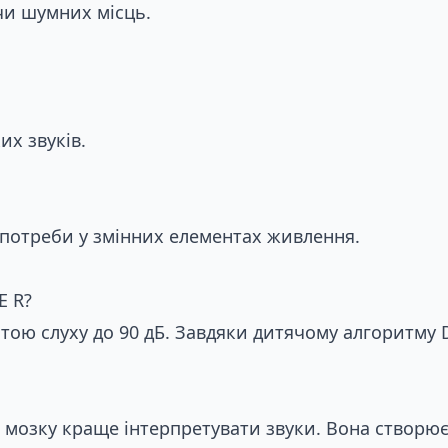
чи шумних місць.
их звуків.
 потреби у змінних елементах живлення.
E R?
ратою слуху до 90 дБ. Завдяки дитячому алгоритму
є мозку краще інтерпретувати звуки. Вона створю