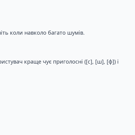
іть коли навколо багато шумів.
увач краще чує приголосні ([с], [ш], [ф]) і