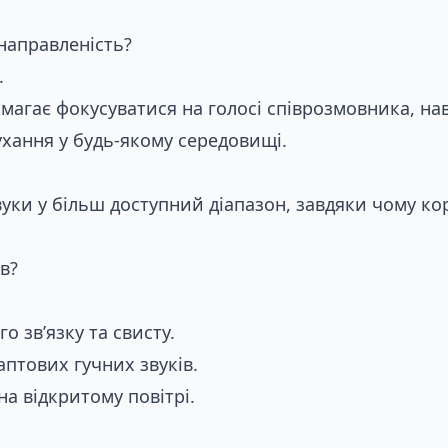
направленість?
.
агає фокусуватися на голосі співрозмовника, нав
ухання у будь-якому середовищі.
и у більш доступний діапазон, завдяки чому корист
в?
 зв’язку та свисту.
птових гучних звуків.
а відкритому повітрі.