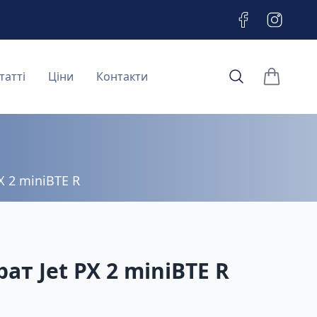
татті
Ціни
Контакти
items in c
X 2 miniBTE R
ат Jet PX 2 miniBTE R