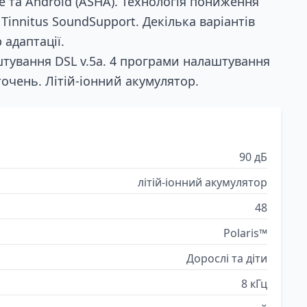
e та Android (ASHA). Технологія пониження
Tinnitus SoundSupport. Декілька варіантів
 адаптації.
тування DSL v.5a. 4 програми налаштування
точень. Літій-іонний акумулятор.
90 дБ
літій-іонний акумулятор
48
Polaris™
Дорослі та діти
8 кГц