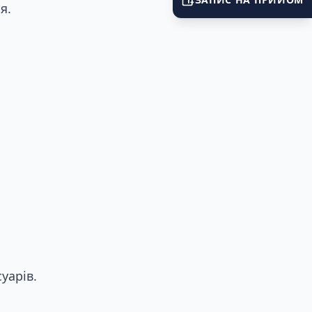
я.
уарів.