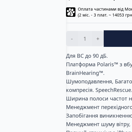
Оплата частинами від Мо
3
(2 міс. - 3 плат. ~ 14053 грн
-
+
Для ВС до 90 дБ.
Платформа Polaris™ з вб
BrainHearing™.
Шумоподавлення, Багато
компресія. SpeechRescue
Ширина полоси частот на
Менеджмент перехідного
Запобігання виникненню 
Менеджмент шуму вітру, 