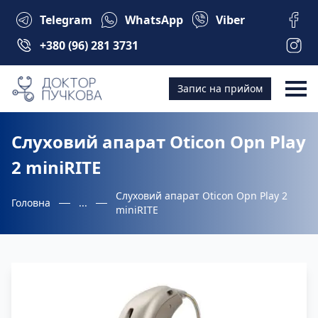
Telegram
WhatsApp
Viber
+380 (96) 281 3731
Запис на прийом
Слуховий апарат Oticon Opn Play
2 miniRITE
Слуховий апарат Oticon Opn Play 2
Головна
...
miniRITE