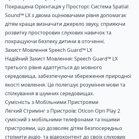
Покращена Орієнтація у Просторі: Система Spatial
Sound™ LX з двома оцінювачами рівня допомагає
дітям краще визначати джерело звуку, сприяючи
розвитку просторових слухових навичок та
Замовити консультацію по
покращуючи безпеку дитини в оточенні.
Слуховий апарат Oticon
Захист Мовлення Speech Guard™ LX
Opn Play 2 miniRITE
Надійний Захист Мовлення: Speech Guard™ LX
третього рівня адаптується до мовного
середовища, забезпечуючи збереження природної
якості мовлення. Це полегшує розуміння мови та
спілкування в шумних середовищах.
Сумісність з Мобільними Пристроями
Легкий Стримінг з Пристроїв: Oticon Opn Play 2
сумісний з мобільними телефонами та іншими
пристроями, що дозволяє дітям безпосередньо
стрімити аудіо- та відеоконтент до своїх слухових