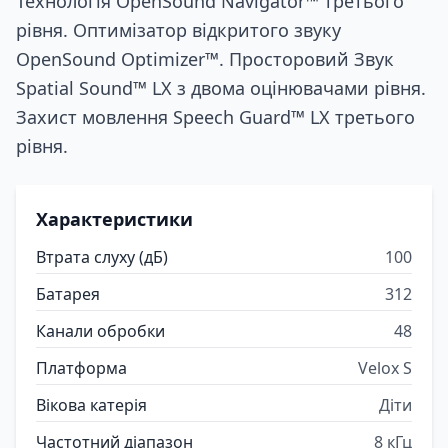
Технологія OpenSound Navigator™ третього
рівня. Оптимізатор відкритого звуку
OpenSound Optimizer™. Просторовий Звук
Spatial Sound™ LX з двома оцінювачами рівня.
Захист мовлення Speech Guard™ LX третього
рівня.
Характеристики
Втрата слуху (дБ)
100
Батарея
312
Канали обробки
48
Платформа
Velox S
Вікова катерія
Діти
Частотний діапазон
8 кГц